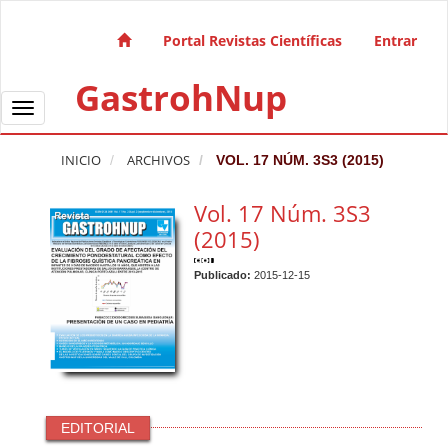
Salto rápido al contenido de la página
Navegación principal
Portal Revistas Científicas
Entrar
Contenido principal
GastrohNup
Barra lateral
Toggle navigation
INICIO
ARCHIVOS
VOL. 17 NÚM. 3S3 (2015)
Vol. 17 Núm. 3S3
(2015)
Publicado:
2015-12-15
EDITORIAL