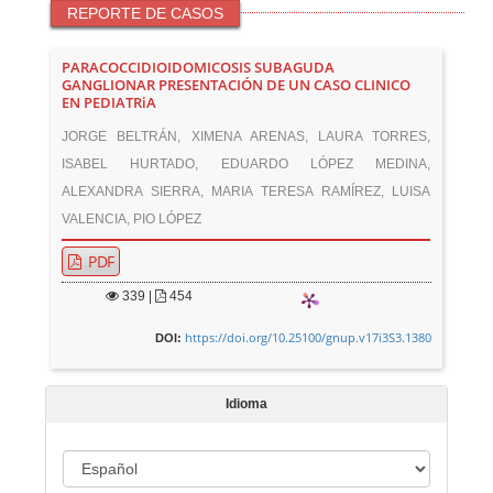
REPORTE DE CASOS
PARACOCCIDIOIDOMICOSIS SUBAGUDA
GANGLIONAR PRESENTACIÓN DE UN CASO CLINICO
EN PEDIATRiA
JORGE BELTRÁN, XIMENA ARENAS, LAURA TORRES,
ISABEL HURTADO, EDUARDO LÓPEZ MEDINA,
ALEXANDRA SIERRA, MARIA TERESA RAMÍREZ, LUISA
VALENCIA, PIO LÓPEZ
PDF
339
|
454
https://doi.org/10.25100/gnup.v17i3S3.1380
DOI:
Idioma
I
d