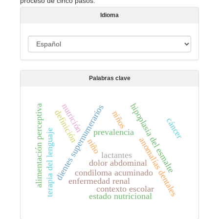
proceso de cinco pasos.
Idioma
I
d
i
Palabras clave
o
m
a
hipoplasia del esmalte
nutrición
dientes supernumerarios
alimentación perceptiva
definición
niños
cáncer
prevalencia
terapia del lenguaje
anomalías dentales
niño
lactantes
dolor abdominal
condiloma acuminado
enfermedad renal
contexto escolar
estado nutricional