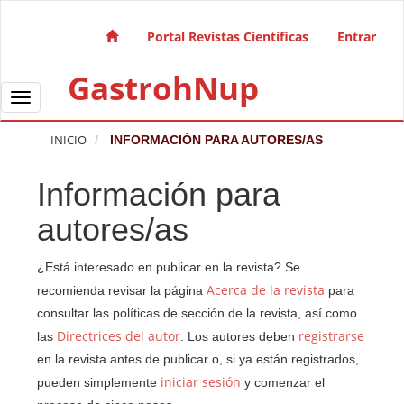
Salto rápido al contenido de la página
Navegación principal
Portal Revistas Científicas
Entrar
Contenido principal
GastrohNup
Barra lateral
Toggle navigation
INICIO
INFORMACIÓN PARA AUTORES/AS
Información para
autores/as
¿Está interesado en publicar en la revista? Se
Acerca de la revista
recomienda revisar la página
para
consultar las políticas de sección de la revista, así como
Directrices del autor
registrarse
las
. Los autores deben
en la revista antes de publicar o, si ya están registrados,
iniciar sesión
pueden simplemente
y comenzar el