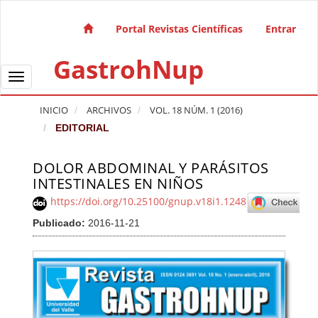
Salto rápido al contenido de la página
Navegación principal
Portal Revistas Científicas
Entrar
Contenido principal
GastrohNup
Barra lateral
Toggle navigation
INICIO
ARCHIVOS
VOL. 18 NÚM. 1 (2016)
EDITORIAL
DOLOR ABDOMINAL Y PARÁSITOS
Barra lateral del artículo
INTESTINALES EN NIÑOS
https://doi.org/10.25100/gnup.v18i1.1248
Publicado:
2016-11-21