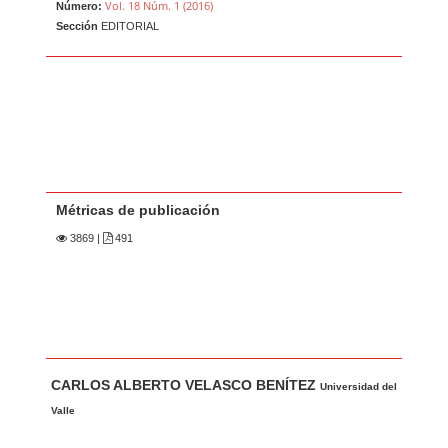
Vol. 18 Núm. 1 (2016)
Número:
Sección
EDITORIAL
Métricas de publicación
3869
|
491
Contenido principal del artículo
A
CARLOS ALBERTO VELASCO BENÍTEZ
u
Universidad del
t
Valle
o