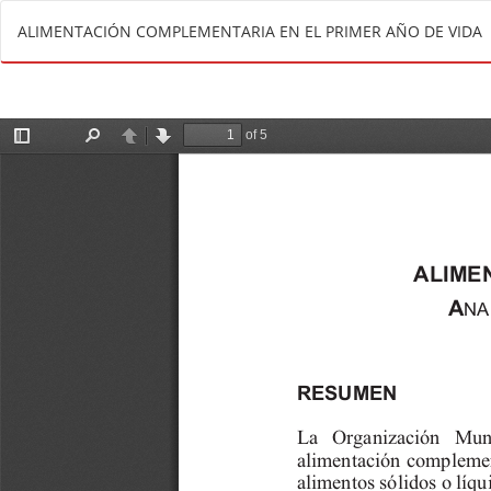
V
ALIMENTACIÓN COMPLEMENTARIA EN EL PRIMER AÑO DE VIDA
o
l
v
e
r
a
l
o
s
d
e
t
a
l
l
e
s