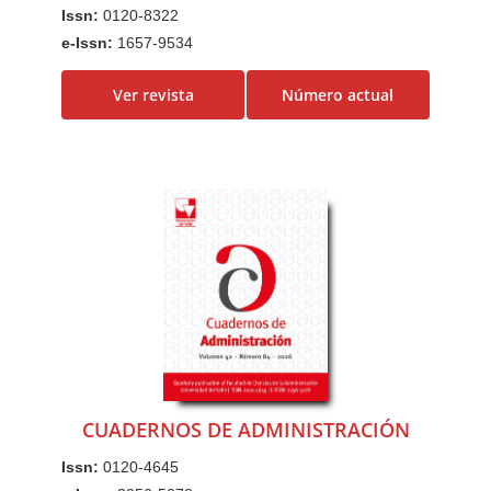
a
Issn:
0120-8322
l
e-Issn:
1657-9534
C
o
Ver revista
Número actual
n
t
e
n
i
d
o
p
r
i
n
CUADERNOS DE ADMINISTRACIÓN
c
i
Issn:
0120-4645
p