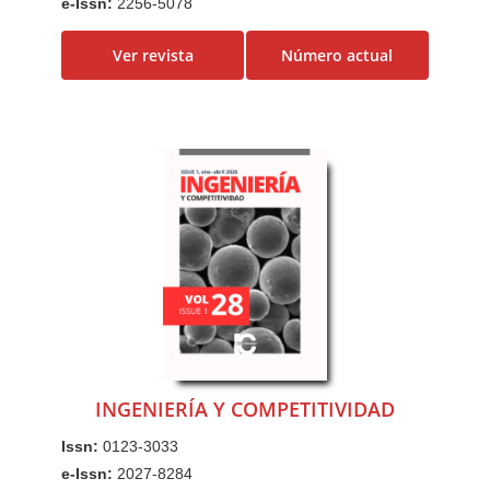
e-Issn:
2256-5078
a
Ver revista
Número actual
l
B
a
r
r
a
l
a
t
e
r
a
l
INGENIERÍA Y COMPETITIVIDAD
Issn:
0123-3033
e-Issn:
2027-8284