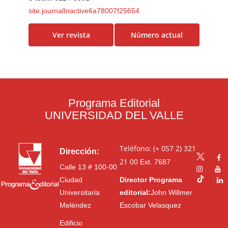
site.journalInactive6a78007f25654
Ver revista
Número actual
Programa Editorial
UNIVERSIDAD DEL VALLE
Teléfono: (+ 057 2) 321
Dirección:
21 00
Ext. 7687
Calle 13 # 100-00
Ciudad
Director Programa
Universitaria
editorial:
John Willmer
Meléndez
Escobar Velasquez
Edificio