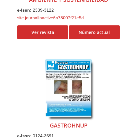
e-Issn:
2339-3122
site.journalInactive6a78007f21e5d
Ver revista
Número actual
GASTROHNUP
e-Issn:
0124-3691